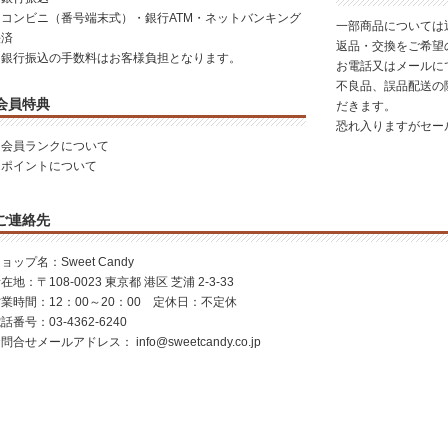
・コンビニ（番号端末式）・銀行ATM・ネットバンキング
一部商品については
決済
返品・交換をご希望
※銀行振込の手数料はお客様負担となります。
お電話又はメールに
不良品、誤品配送の
会員特典
だきます。
恐れ入りますがセー
・
会員ランクについて
・
ポイントについて
ご連絡先
ョップ名：Sweet Candy
在地：〒108-0023 東京都 港区 芝浦 2-3-33
業時間：12：00～20：00 定休日：不定休
話番号：03-4362-6240
お問合せメールアドレス：
info@sweetcandy.co.jp