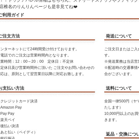
！！ドッグアパレル情報はもちろん、ストリートスナップやブティック
店椎名のりんりんページも是非見てね❤️
ご利用ガイド
ご注文方法
発送について
インターネットにて24時間受け付けております。
ご注文日またはご入
お電話でのご注文は営業時間内となります。
す。
業時間：12：00～20：00 定休日：不定休
※発送業務は当店営
※定休日及び営業時間外に頂いた ご注文やお問い合わせの
※配送時の交通事情
対応は、原則として翌営業日以降に対応お致します。
合がございます。
お支払い方法
送料について
・クレジットカード決済
全国一律500円（
Amazon Pay
たします）
Pay Pay
10,000円以上の
・楽天ペイ
きます。
・後払い決済
・あと払い（ペイディ）
返品・交換につ
・銀行振込