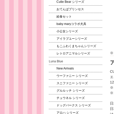
Cutie Bear シリーズ
おてんばプリンセス
給食セット
baby maryコラボ犬具
小公女シリーズ
アイラブユーシリーズ
もこふわくまちゃんシリーズ
※
レトロアニマルシリーズ
Luna Blue
New Arrivals
C
ウーファニー シリーズ
エ
1
スニファニー シリーズ
※
グルルッチ シリーズ
※
チュウネル シリーズ
日
ドッグバークス シリーズ
日
アロハ シリーズ