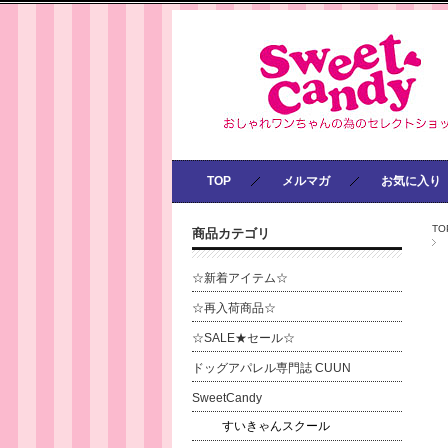
TOP
メルマガ
お気に入り
TO
商品カテゴリ
☆新着アイテム☆
☆再入荷商品☆
☆SALE★セール☆
ドッグアパレル専門誌 CUUN
SweetCandy
すいきゃんスクール