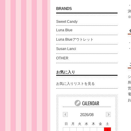
BRANDS
Sweet Candy
Luna Blue
Luna Blueアウトレット
Susan Lanci
OTHER
お気に入り
シ
所
お気に入りリストを見る
営
電
2026/08
日
月
火
水
木
金
土
1