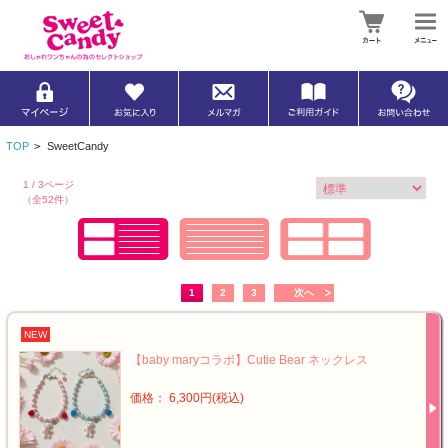
TOP
>
SweetCandy
1 / 3ページ
（全52件）
1
2
3
次へ
NEW
【baby maryコラボ】Cutie Bear ネックレス
価格： 6,300円(税込)