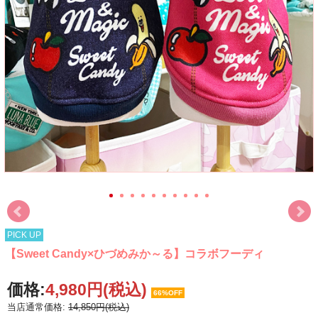
PICK UP
【Sweet Candy×ひづめみか～る】コラボフーディ
価格:
4,980円
(税込)
66%OFF
当店通常価格:
14,850円(税込)