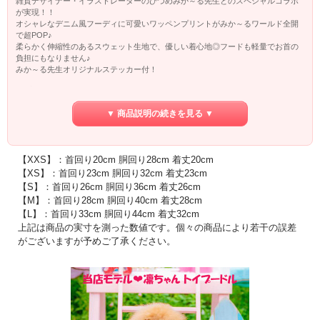
雑貨デザイナー・イラストレーターのひづめみか～る先生とのスペシャルコラボ
が実現！！
オシャレなデニム風フーディに可愛いワッペンプリントがみか～るワールド全開
で超POP♪
柔らかく伸縮性のあるスウェット生地で、優しい着心地◎フードも軽量でお首の
負担にもなりません♪
みか～る先生オリジナルステッカー付！
ひづめみか〜る
雑貨デザイナー・イラストレーター
北海道函館市生まれ。女子美術短期大学卒業。デザイナー名は遺愛女子高校の先
▼ 商品説明の続きを見る ▼
輩である歌手のYUKIが命名。
1995年より雑貨ブランド「スイマー」の デザイナーとして約22年間、数々のヘン
テコかわいいアイテムをクリエイト。
そして、今年の秋に再スタートする雑貨ブランドSWIMMERのディレクター &デザ
【XXS】：首回り20cm 胴回り28cm 着丈20cm
イナー
【XS】：首回り23cm 胴回り32cm 着丈23cm
デザイナー業以外にもトークイベントやラジオ・ナレーションなどの活動や、プ
【S】：首回り26cm 胴回り36cm 着丈26cm
ロデュースも行なっている。
【M】：首回り28cm 胴回り40cm 着丈28cm
【L】：首回り33cm 胴回り44cm 着丈32cm
上記は商品の実寸を測った数値です。個々の商品により若干の誤差
がございますが予めご了承ください。