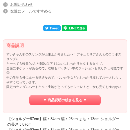
お問い合わせ
友達にメールですすめる
商品説明
すいきゃん初のスリングが出来上がりました〜！アキュミリアさんとのコラボス
リング♪
と〜っても軽量(なんと500g以下！)なのにしっかり自立するタイプ。
全面にポケットがあるので、収納もバッチリ♪中のクッションも取り外し可能です
◎
中の生地も外に出せる構造なので、ついた毛などもしっかり取れてお手入れもし
やすくなっています。
限定のランダムハートキルト生地がとってもオシャレ！どこから見てもHappyい
っぱいなデザイン！
すいきゃんワールドが詰まった超軽量スリング、季節を問わずお使い頂けるので
▼ 商品説明の続きを見る ▼
沢山お出かけして下さい♪
【素材】：キルト生地使用
レース一体型タイプ(交通機関ご利用の際は、レースの中にワンちゃんを入れて紐
【ショルダー87cm】幅：34cm 縦：26cm まち：13cm ショルダー
を閉めてお使い下さい)
飛び出し防止用ストラップ１本付き
の長さ：87cm
全側面にポケット合計4つ
【ショルダー92cm】幅：34cm 縦：26cm まち：13cm ショルダー