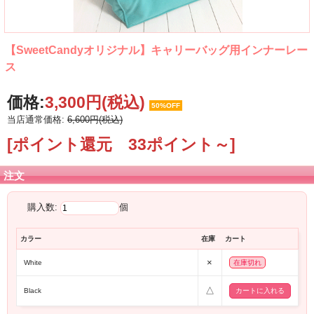
【SweetCandyオリジナル】キャリーバッグ用インナーレー
ス
価格:
3,300円
(税込)
50%OFF
当店通常価格:
6,600円(税込)
[ポイント還元 33ポイント～]
注文
購入数:
個
カラー
在庫
カート
×
White
在庫切れ
△
Black