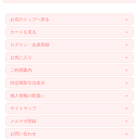
【サイズ】56cm×50cm マチは約18cm
上記は商品の実寸を測った数値です。個々の商品により若干
の誤差がございますが予めご了承ください。
お店のトップへ戻る
巾着タイプ キャリーバッグやスリングや、オーナーさまの
プライベートバッグなど、様々なバッグに対応可能◎
カートを見る
made in Japan アレルギーテスト済(全てのワンちゃんにアレ
ルギーが出ない事の保証ではありません)
ログイン・会員登録
お写真のキャリーバッグ等、付属品はつきません。
洗濯機で丸洗い可能◎その後普通に干して頂けます。
お気に入り
商品についてご不明な点等がございましたら、お電話＆メー
ルお気軽にお問い合わせください。
ご利用案内
特定商取引法表示
個人情報の取扱い
サイトマップ
メルマガ登録
お問い合わせ