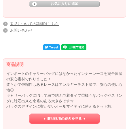
返品についての詳細はこちら
お問い合わせ
商品説明
インポートのキャリーバッグにはなかったインナーレースを完全国産
の安心素材で作りました！
柔らかで伸縮性もあるレースはアレルギーテスト済で、安心の使い心
地◎
キャリーバッグにINして紐で結ぶ巾着タイプ◎様々なバッグやスリン
グに対応出来る余裕のある大きさです☆
バッグのデザインに響かないオールマイティに使えるドット柄、
BlackとWhiteの2色展開です♪
▼ 商品説明の続きを見る ▼
※ 商品の写真はモニターなどの環境によって、実際の色と若干異なる場合がござ
いますが予めご了承ください。