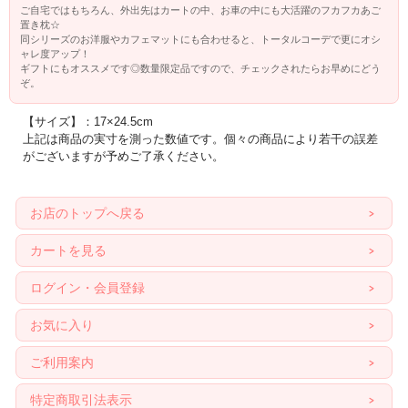
ご自宅ではもちろん、外出先はカートの中、お車の中にも大活躍のフカフカあご
置き枕☆
同シリーズのお洋服やカフェマットにも合わせると、トータルコーデで更にオシ
ャレ度アップ！
ギフトにもオススメです◎数量限定品ですので、チェックされたらお早めにどう
ぞ。
【サイズ】：17×24.5cm
上記は商品の実寸を測った数値です。個々の商品により若干の誤差
がございますが予めご了承ください。
お店のトップへ戻る
カートを見る
ログイン・会員登録
お気に入り
ご利用案内
特定商取引法表示