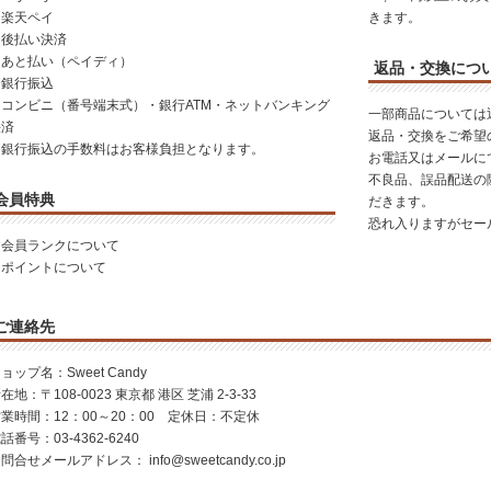
・楽天ペイ
きます。
・後払い決済
・あと払い（ペイディ）
返品・交換につ
・銀行振込
・コンビニ（番号端末式）・銀行ATM・ネットバンキング
一部商品については
決済
返品・交換をご希望
※銀行振込の手数料はお客様負担となります。
お電話又はメールに
不良品、誤品配送の
会員特典
だきます。
恐れ入りますがセー
・
会員ランクについて
・
ポイントについて
ご連絡先
ョップ名：Sweet Candy
在地：〒108-0023 東京都 港区 芝浦 2-3-33
業時間：12：00～20：00 定休日：不定休
話番号：03-4362-6240
お問合せメールアドレス：
info@sweetcandy.co.jp