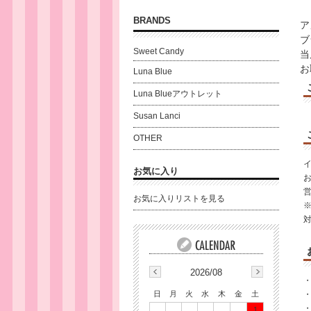
BRANDS
ア
ブ
Sweet Candy
当
お
Luna Blue
Luna Blueアウトレット
Susan Lanci
OTHER
お気に入り
営
お気に入りリストを見る
2026/08
日
月
火
水
木
金
土
・
・
1