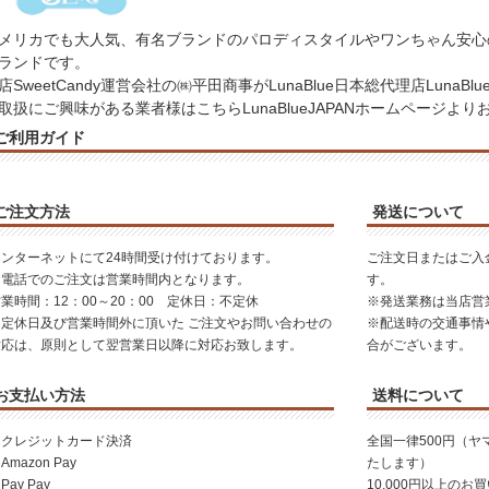
メリカでも大人気、有名ブランドのパロディスタイルやワンちゃん安心
ランドです。
店SweetCandy運営会社の㈱平田商事がLunaBlue日本総代理店LunaB
取扱にご興味がある業者様はこちら
LunaBlueJAPANホームページ
より
ご利用ガイド
ご注文方法
発送について
インターネットにて24時間受け付けております。
ご注文日またはご入
お電話でのご注文は営業時間内となります。
す。
業時間：12：00～20：00 定休日：不定休
※発送業務は当店営
※定休日及び営業時間外に頂いた ご注文やお問い合わせの
※配送時の交通事情
対応は、原則として翌営業日以降に対応お致します。
合がございます。
お支払い方法
送料について
・クレジットカード決済
全国一律500円（
Amazon Pay
たします）
Pay Pay
10,000円以上の