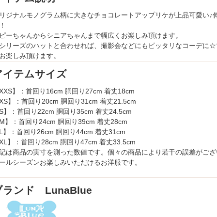
リジナルモノグラム柄に大きなチョコレートアップリケが上品可愛い♪
！
ピーちゃんからシニアちゃんまで幅広くお楽しみ頂けます。
シリーズのハットと合わせれば、撮影会などにもピッタリなコーデに☆
お楽しみ頂けます。
アイテムサイズ
XXS】：首回り16cm 胴回り27cm 着丈18cm
XS】：首回り20cm 胴回り31cm 着丈21.5cm
S】：首回り22cm 胴回り35cm 着丈24.5cm
M】：首回り24cm 胴回り39cm 着丈28cm
L】：首回り26cm 胴回り44cm 着丈31cm
XL】：首回り28cm 胴回り47cm 着丈33.5cm
記は商品の実寸を測った数値です。個々の商品により若干の誤差がござ
ールシーズンお楽しみいただけるお洋服です。
ランド LunaBlue