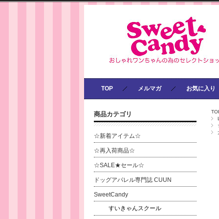
TOP
メルマガ
お気に入り
TO
商品カテゴリ
☆新着アイテム☆
☆再入荷商品☆
☆SALE★セール☆
ドッグアパレル専門誌 CUUN
SweetCandy
すいきゃんスクール