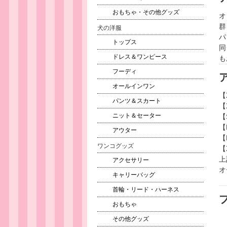
おもちゃ・その他グッズ
オ
群
犬の洋服
パ
トップス
同
ドレス＆ワンピース
も
フーディ
オールインワン
【
パンツ＆スカート
【
ニット＆セーター
【
【
アウター
【
ワンコグッズ
【
上
アクセサリー
オ
キャリーバッグ
首輪・リード・ハーネス
ブ
おもちゃ
その他グッズ