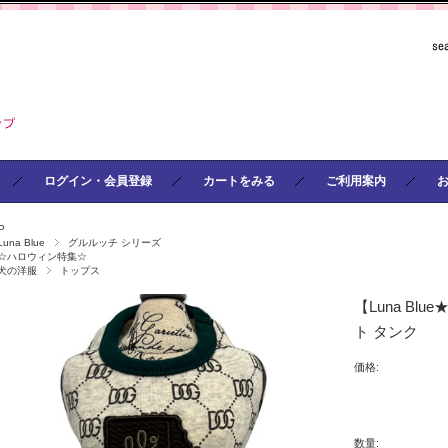
ログイン・会員登録
カートをみる
ご利用案内
P
Luna Blue
グルルッチ シリーズ
☆ハロウィン特集☆
犬の洋服
トップス
【Luna B
ト タンク
価格:
数量: